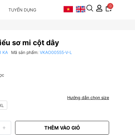
0
TUYỂN DỤNG
iểu sơ mi cột dây
VI KA
Mã sản phẩm:
VKAO00555-V-L
ọc
Hướng dẫn chọn size
XL
THÊM VÀO GIỎ