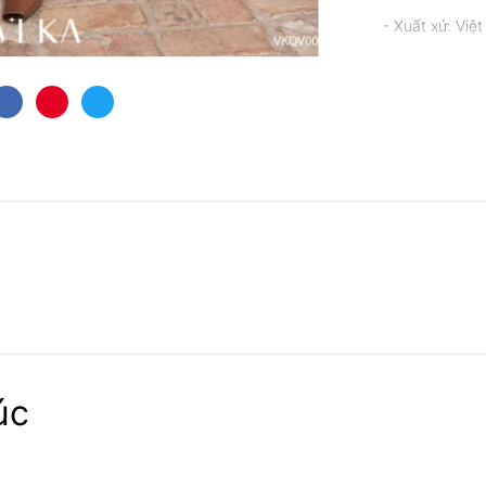
- Xuất xứ: Việ
úc