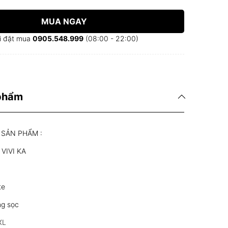
MUA NGAY
i đặt mua
0905.548.999
(08:00 - 22:00)
 phẩm
 SẢN PHẨM :
 VIVI KA
te
ng sọc
XL