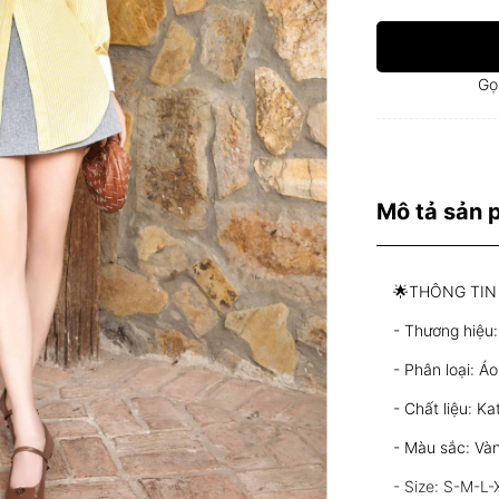
Gọ
Mô tả sản
🌟THÔNG TIN
- Thương hiệu:
- Phân loại: Áo
- Chất liệu: Ka
- Màu sắc: Và
- Size: S-M-L-