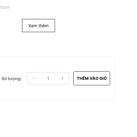
t Nam
Xem thêm
Số lượng:
THÊM VÀO GIỎ