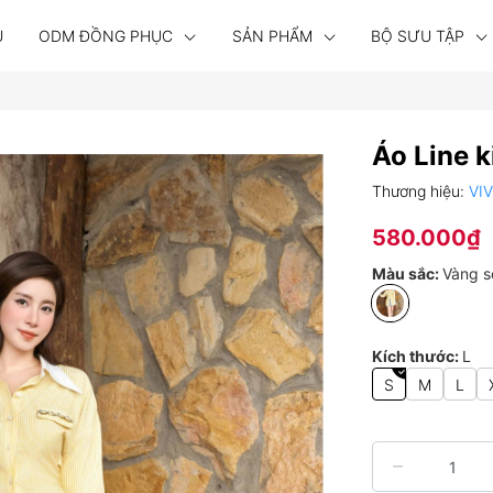
U
ODM ĐỒNG PHỤC
SẢN PHẨM
BỘ SƯU TẬP
Áo Line k
Thương hiệu:
VI
580.000₫
Màu sắc:
Vàng s
Kích thước:
L
S
M
L