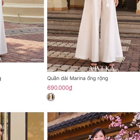
g
Quần dài Marina ống rộng
690.000₫