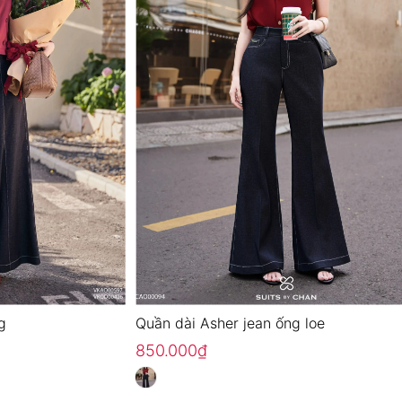
g
Quần dài Asher jean ống loe
850.000₫