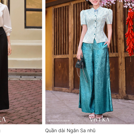
g
Quần dài Ngân Sa nhũ