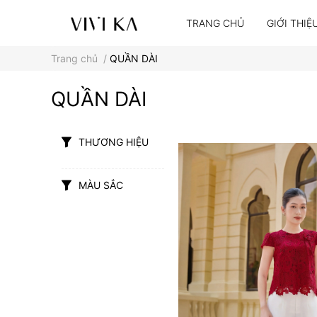
TRANG CHỦ
GIỚI THIỆ
Trang chủ
/
QUẦN DÀI
QUẦN DÀI
THƯƠNG HIỆU
MÀU SẮC