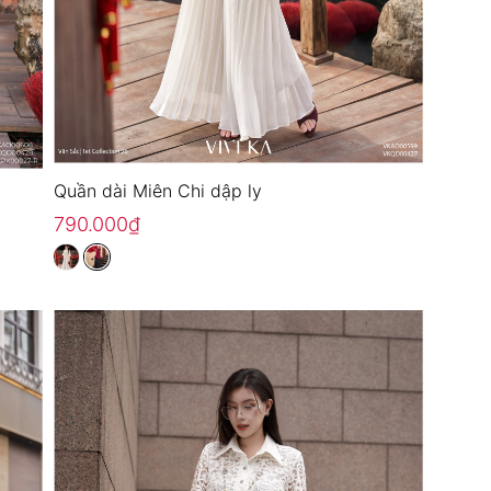
Quần dài Miên Chi dập ly
790.000₫