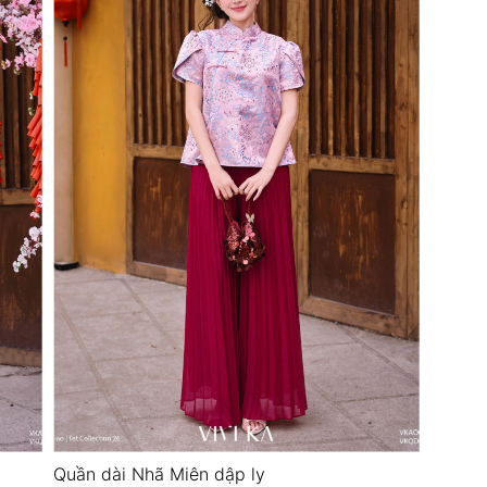
Quần dài Nhã Miên dập ly