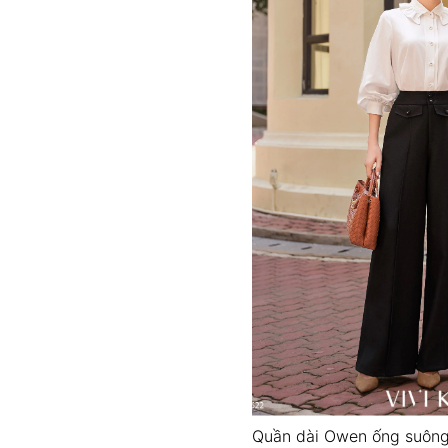
Quần dài Owen ống suôn