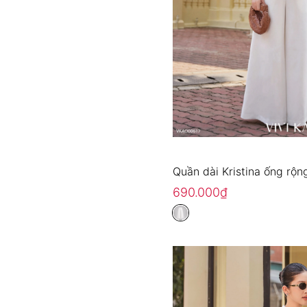
Quần dài Kristina ống rộn
690.000₫