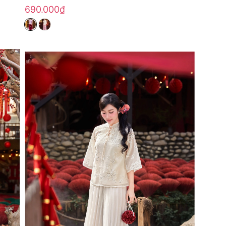
690.000₫