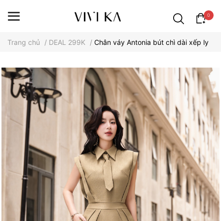
0
Trang chủ
/
DEAL 299K
/
Chân váy Antonia bút chì dài xếp ly