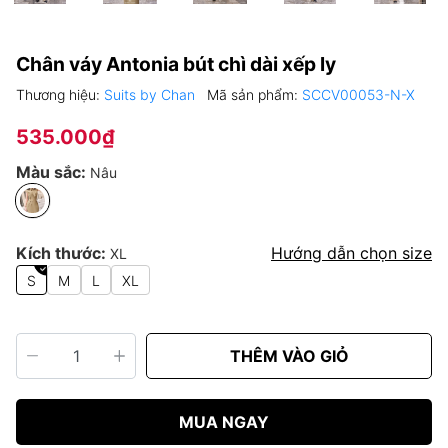
Chân váy Antonia bút chì dài xếp ly
Thương hiệu:
Suits by Chan
Mã sản phẩm:
SCCV00053-N-X
535.000₫
Màu sắc:
Nâu
Kích thước:
Hướng dẫn chọn size
XL
S
M
L
XL
THÊM VÀO GIỎ
MUA NGAY