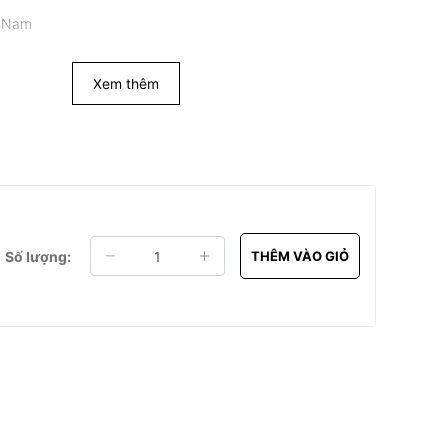
t Nam
Xem thêm
Số lượng:
THÊM VÀO GIỎ