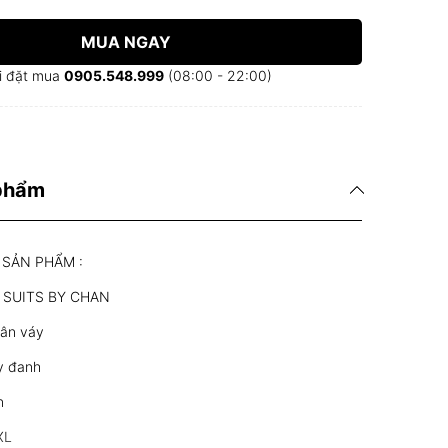
MUA NGAY
i đặt mua
0905.548.999
(08:00 - 22:00)
 phẩm
 SẢN PHẨM :
u: SUITS BY CHAN
hân váy
ây đanh
n
XL