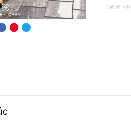
- Xuất xứ: Việ
úc