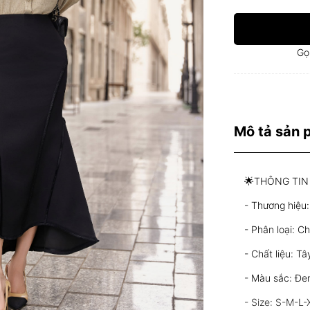
Gọ
Mô tả sản
🌟THÔNG TIN
- Thương hiệ
- Phân loại: C
- Chất liệu: T
- Màu sắc: Đe
- Size: S-M-L-