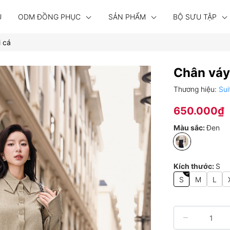
U
ODM ĐỒNG PHỤC
SẢN PHẨM
BỘ SƯU TẬP
 cá
Chân váy
Thương hiệu:
Sui
650.000₫
Màu sắc:
Đen
Kích thước:
S
S
M
L