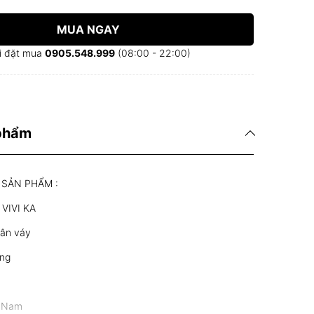
MUA NGAY
i đặt mua
0905.548.999
(08:00 - 22:00)
 phẩm
 SẢN PHẨM :
 VIVI KA
hân váy
ắng
t Nam