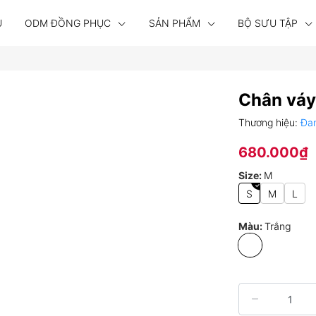
U
ODM ĐỒNG PHỤC
SẢN PHẨM
BỘ SƯU TẬP
Chân váy
Thương hiệu:
Đa
680.000₫
Size:
M
S
M
L
Màu:
Trắng