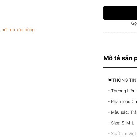
Gọ
Mô tả sản
🌟THÔNG TIN
- Thương hiệu:
- Phân loại: C
- Màu sắc: Tr
- Size: S-M-L
- Xuất xứ: Việ