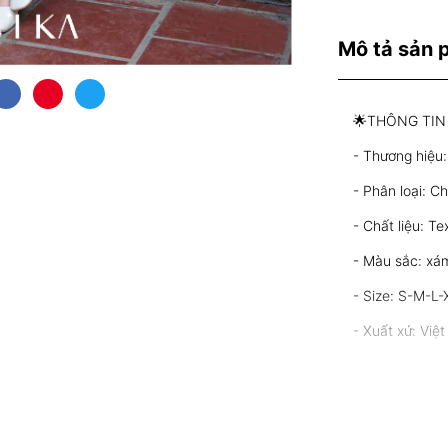
Mô tả sản
🌟THÔNG TIN
- Thương hiệu:
- Phân loại: C
- Chất liệu: T
- Màu sắc: xá
- Size: S-M-L-
- Xuất xứ: Việ