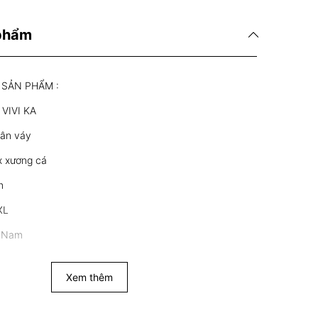
 phẩm
 SẢN PHẨM :
 VIVI KA
hân váy
ex xương cá
m
XL
t Nam
Xem thêm