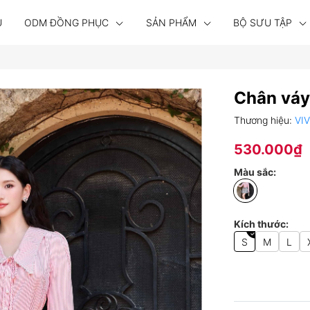
U
ODM ĐỒNG PHỤC
SẢN PHẨM
BỘ SƯU TẬP
Chân váy
Thương hiệu:
VI
530.000₫
Màu sắc:
Kích thước:
S
M
L