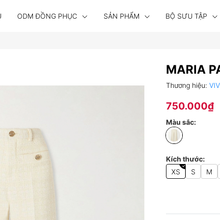
U
ODM ĐỒNG PHỤC
SẢN PHẨM
BỘ SƯU TẬP
MARIA P
Thương hiệu:
VI
750.000₫
Màu sắc:
Kích thước:
XS
S
M