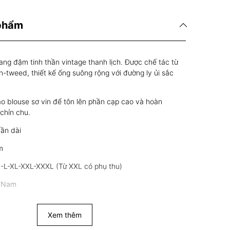
 phẩm
ng đậm tinh thần vintage thanh lịch. Được chế tác từ
on-tweed, thiết kế ống suông rộng với đường ly ủi sắc
o blouse sơ vin để tôn lên phần cạp cao và hoàn
 chỉn chu.
uần dài
m
M-L-XL-XXL-XXXL (Từ XXL có phụ thu)
t Nam
Xem thêm