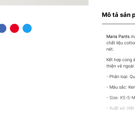
Mô tả sản
Maria Pants
ma
chất liệu cott
nét.
Kết hợp cùng á
thiện vẻ ngoài
- Phân loại: Q
- Màu sắc: Ke
- Size: XS-S-
- Xuất xứ: Việ