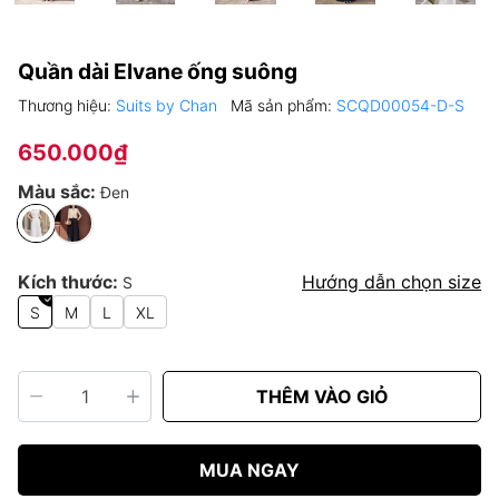
Quần dài Elvane ống suông
Thương hiệu:
Suits by Chan
Mã sản phẩm:
SCQD00054-D-S
650.000₫
Màu sắc:
Đen
Kích thước:
Hướng dẫn chọn size
S
S
M
L
XL
THÊM VÀO GIỎ
MUA NGAY