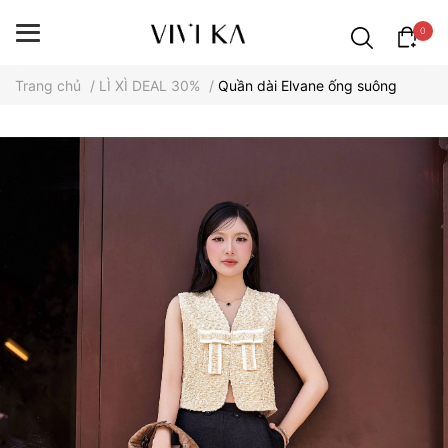
0
Trang chủ
/
LÌ XÌ DEAL 30%
/
Quần dài Elvane ống suông