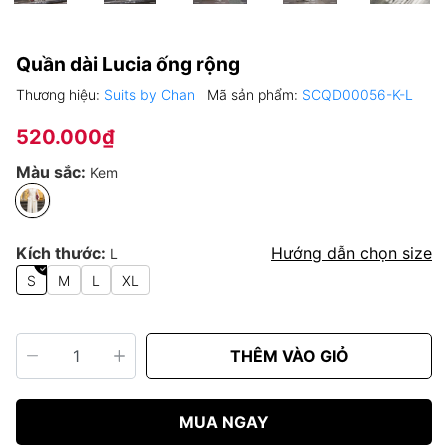
Quần dài Lucia ống rộng
Thương hiệu:
Suits by Chan
Mã sản phẩm:
SCQD00056-K-L
520.000₫
Màu sắc:
Kem
Kích thước:
Hướng dẫn chọn size
L
S
M
L
XL
THÊM VÀO GIỎ
MUA NGAY