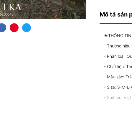
Mô tả sản
🌟THÔNG TIN
- Thương hiệu:
- Phân loại: Q
- Chất liệu: T
- Màu sắc: Tr
- Size: S-M-L-
- Xuất xứ: Việ