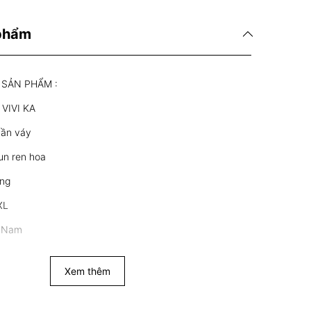
 phẩm
 SẢN PHẨM :
 VIVI KA
uần váy
hun ren hoa
ắng
XL
t Nam
Xem thêm