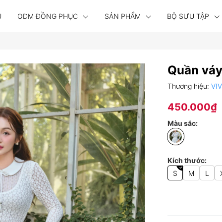
U
ODM ĐỒNG PHỤC
SẢN PHẨM
BỘ SƯU TẬP
Quần váy
Thương hiệu:
VI
450.000₫
Màu sắc:
Kích thước:
S
M
L