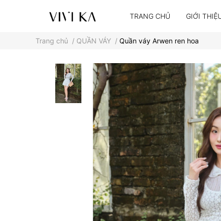
TRANG CHỦ
GIỚI THIỆ
Trang chủ
/
QUẦN VÁY
/
Quần váy Arwen ren hoa