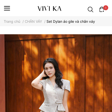
0
Trang chủ
/
CHÂN VÁY
/
Set Dylan áo gile và chân váy